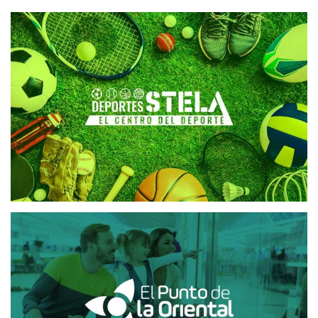
DEPORTES STELA
DISEÑO WEB
EL PUNTO DE LA ORIENTAL
CRM
CRM CENTROS COMERCIALES
DISEÑO WEB
MAILING Y SMS
PLATAFORMA MAILING
PLATAFORMA SMS