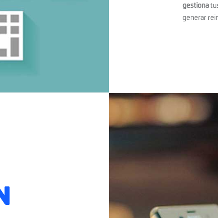
gestiona
tus
generar rei
N