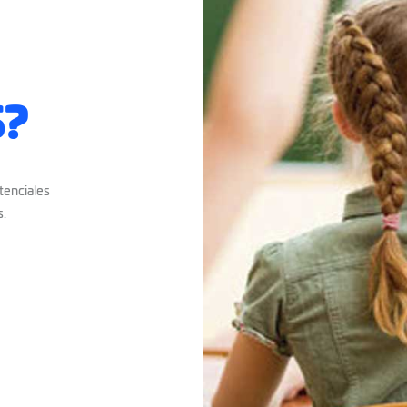
S?
tenciales
s.