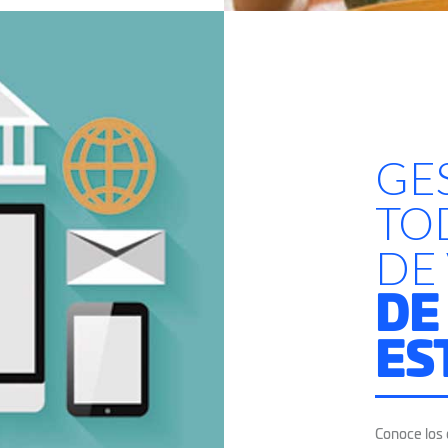
GE
TO
DE
DE
ES
Conoce los 