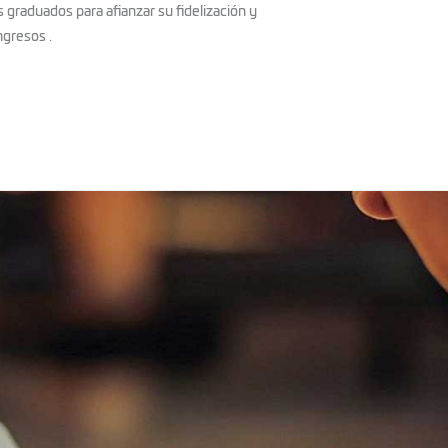
 graduados para afianzar su fidelización y
ngresos .