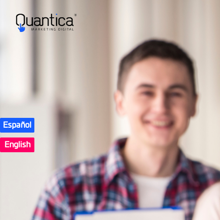
Español
English