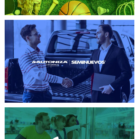
SEMINUEVOS AUTONIZA
DISEÑO WEB
EL PUNTO DE LA ORIENTAL
CRM
CRM CENTROS COMERCIALES
DISEÑO WEB
MAILING Y SMS
PLATAFORMA MAILING