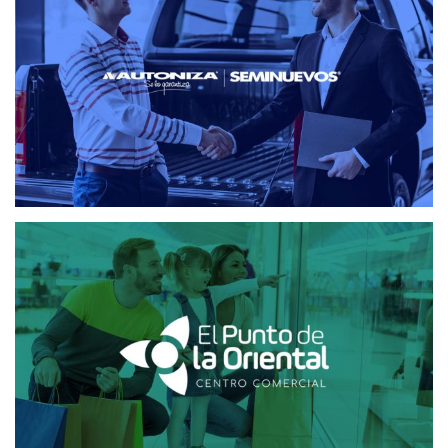
EL PUNTO DE LA ORIENTAL
CRM
CRM CENTROS COMERCIALES
DISEÑO WEB
MAILING Y SMS
PLATAFORMA MAILING
PLATAFORMA SMS