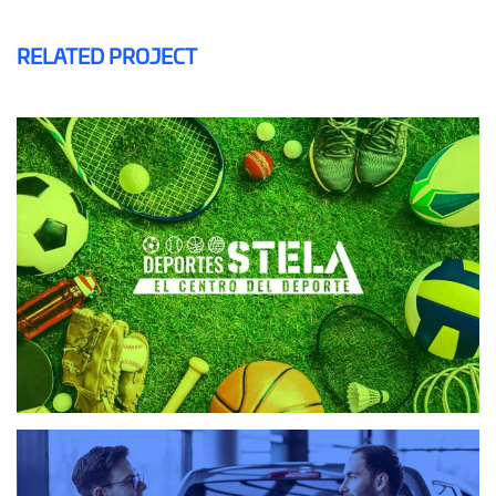
RELATED PROJECT
DEPORTES STELA
DISEÑO WEB
SEMINUEVOS AUTONIZA
DISEÑO WEB