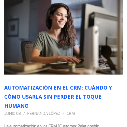
AUTOMATIZACIÓN EN EL CRM: CUÁNDO Y
CÓMO USARLA SIN PERDER EL TOQUE
HUMANO
JUNIO 03
FERNANDA LÓPEZ
CRM
La automatización en los CRM (Customer Relationship