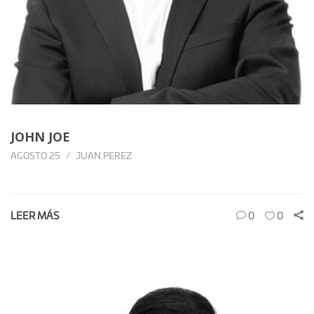
JOHN JOE
AGOSTO 25
JUAN.PEREZ
LEER MÁS
0
0