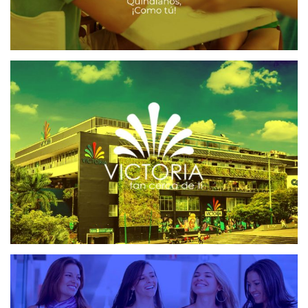
VICTORIA CENTRO COMERCIAL
CRM CENTROS COMERCIALES
SOFTWARE CRM
ARKADIA
CRM
CRM CENTROS COMERCIALES
MAILING Y SMS