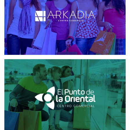
PLATAFORMA MAILING
PLATAFORMA SMS
EL PUNTO DE LA ORIENTAL
CRM
CRM CENTROS COMERCIALES
DISEÑO WEB
MAILING Y SMS
PLATAFORMA MAILING
PLATAFORMA SMS